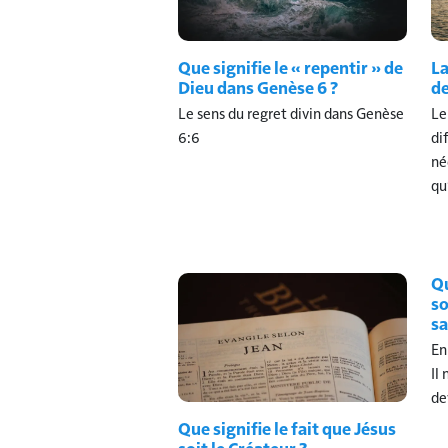
Que signifie le « repentir » de
La
Dieu dans Genèse 6 ?
de
Le sens du regret divin dans Genèse
Le
6:6
di
né
qu
Qu
so
sa
En
Il
de
Que signifie le fait que Jésus
soit le Créateur ?