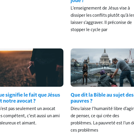
L’enseignement de Jésus vise à
dissiper les conflits plutôt qu’à le
laisser s’aggraver. Il préconise de
stopper le cycle par
e signifie le fait que Jésus
Que dit la Bible au sujet des
t notre avocat ?
pauvres ?
 n’est pas seulement un avocat
Dieu laisse l’humanité libre d’agir
ès compétent, c’est aussi un ami
de penser, ce qui crée des
aleureux et aimant.
problèmes. La pauvreté est l’un d
ces problèmes