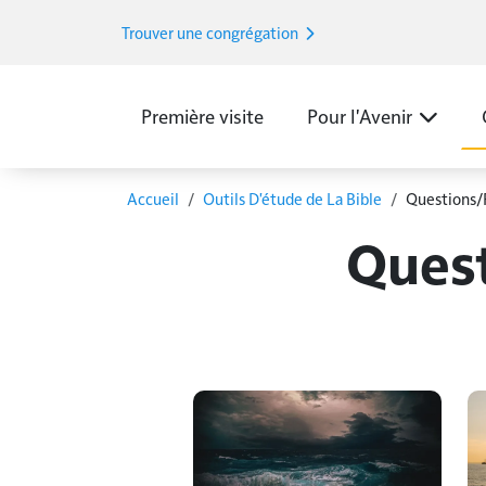
Aller au contenu principal
Trouver une congrégation
Main Menu FR
Première visite
Pour l'Avenir
Fil d'Ariane
Accueil
Outils D'étude de La Bible
Questions/
Quest