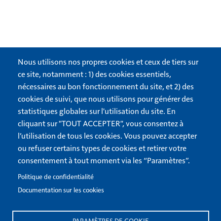
Langues
Retrouvez-nous sur
Nous utilisons nos propres cookies et ceux de tiers sur
ce site, notamment : 1) des cookies essentiels,
Allemand
EDU sur Facebook
nécessaires au bon fonctionnement du site, et 2) des
English
EDU sur YouTube
cookies de suivi, que nous utilisons pour générer des
statistiques globales sur l'utilisation du site. En
Español
Pour l'Avenir sur Facebook
cliquant sur "TOUT ACCEPTER", vous consentez à
Italiano
Pour l’Avenir sur Instagram
l’utilisation de tous les cookies. Vous pouvez accepter
Nederlands
ou refuser certains types de cookies et retirer votre
consentement à tout moment via les “Paramètres”.
Portugueses
Europe de l'Est/Scandinavie
Politique de confidentialité
Documentation sur les cookies
Aide
Contactez-nous
PARAMÈTRES DE COOKIE